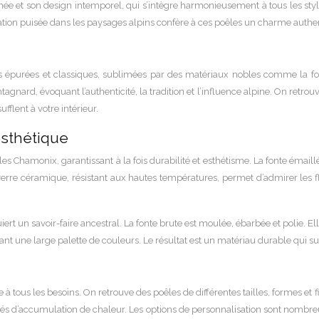
et son design intemporel, qui s’intègre harmonieusement à tous les styles d
spiration puisée dans les paysages alpins confère à ces poêles un charme auth
 épurées et classiques, sublimées par des matériaux nobles comme la fonte
tagnard, évoquant l’authenticité, la tradition et l’influence alpine. On retr
fflent à votre intérieur.
’esthétique
les Chamonix, garantissant à la fois durabilité et esthétisme. La fonte éma
verre céramique, résistant aux hautes températures, permet d’admirer les f
quiert un savoir-faire ancestral. La fonte brute est moulée, ébarbée et polie
offrant une large palette de couleurs. Le résultat est un matériau durable qui 
 les besoins. On retrouve des poêles de différentes tailles, formes et finit
étés d’accumulation de chaleur. Les options de personnalisation sont nombreu