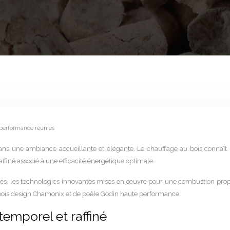
 performance réunies
ns une ambiance accueillante et élégante. Le chauffage au bois connaît un 
ffiné associé à une efficacité énergétique optimale.
és, les technologies innovantes mises en œuvre pour une combustion propre 
is design Chamonix et de poêle Godin haute performance.
emporel et raffiné