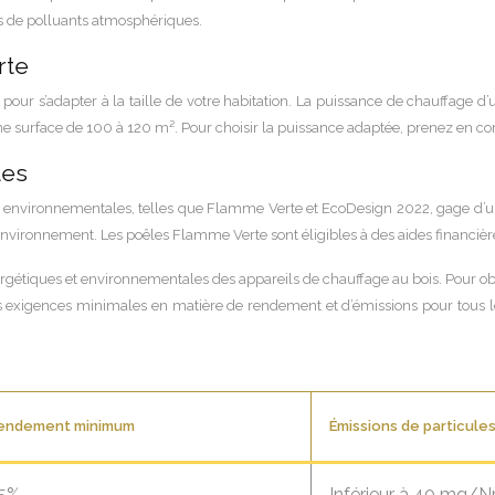
ns de polluants atmosphériques.
rte
r s’adapter à la taille de votre habitation. La puissance de chauffage d’u
 surface de 100 à 120 m². Pour choisir la puissance adaptée, prenez en compt
les
nvironnementales, telles que Flamme Verte et EcoDesign 2022, gage d’un p
’environnement. Les poêles Flamme Verte sont éligibles à des aides financiè
tiques et environnementales des appareils de chauffage au bois. Pour obten
xigences minimales en matière de rendement et d’émissions pour tous les ap
endement minimum
Émissions de particules
5%
Inférieur à 40 mg/