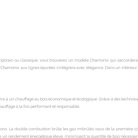
ontemporain ou classique, vous trouverez un modèle Chamonix qui s’accorder
 Chamonix aux lignes épurées s’intégrera avec élégance. Dans un intérieur
nsi à un chauffage au bois économique et écologique. Grâce à des technologi
uffage à la fois performant et responsable.
ons. La double combustion brûle les gaz imbrûlés issus de la première c
e un rendement énergétique élevé, minimisant la quantité de bois nécessaire