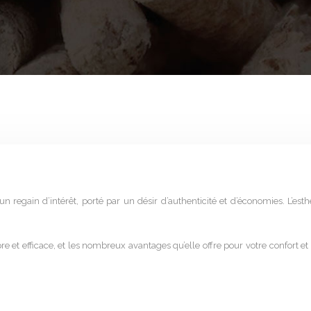
regain d’intérêt, porté par un désir d’authenticité et d’économies. L’est
et efficace, et les nombreux avantages qu’elle offre pour votre confort et 