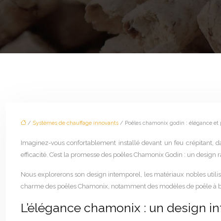
/
Systèmes de chauffage innovants
/ Poêles chamonix godin : élégance et
Imaginez-vous confortablement installé devant un feu crépitant, da
efficacité. C’est la promesse des poêles Chamonix Godin : un design ra
Nous explorerons son design intemporel, les matériaux nobles utilis
charme des poêles Chamonix, notamment des modèles de poêle à bo
L’élégance chamonix : un design int