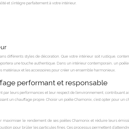
té et s’intègre parfaitement à votre intérieur.
eur
dans différents styles de décoration. Que votre intérieur soit rustique, c
portera une touche authentique. Dans un intérieur contemporain, un poêle
 les matériaux et les accessoires pour créer un ensemble harmonieux.
uffage performant et responsable
t par leurs performances et leur respect de l’environnement, contribuant ai
nt un chauffage propre. Choisir un poêle Chamonix, c’est opter pour un cha
 maximiser le rendement de ses poêles Chamonix et réduire leurs émissi
stion pour brûler les particules fines. Ces processus permettent d’atteindr