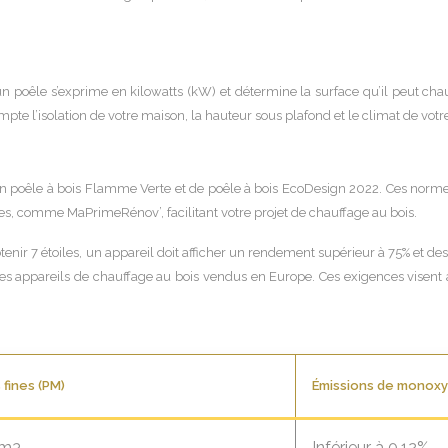
n poêle s’exprime en kilowatts (kW) et détermine la surface qu’il peut ch
e l’isolation de votre maison, la hauteur sous plafond et le climat de votre
oêle à bois Flamme Verte et de poêle à bois EcoDesign 2022. Ces normes 
res, comme MaPrimeRénov’, facilitant votre projet de chauffage au bois.
ir 7 étoiles, un appareil doit afficher un rendement supérieur à 75% et d
pareils de chauffage au bois vendus en Europe. Ces exigences visent à rédu
 fines (PM)
Émissions de monoxy
Nm3
Inférieur à 0,12%