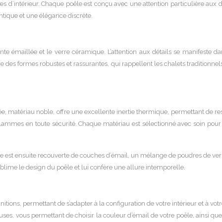
’intérieur. Chaque poêle est conçu avec une attention particulière aux déta
entique et une élégance discrète.
 émaillée et le verre céramique. L’attention aux détails se manifeste dan
ouve des formes robustes et rassurantes, qui rappellent les chalets traditionn
illée, matériau noble, offre une excellente inertie thermique, permettant d
lammes en toute sécurité. Chaque matériau est sélectionné avec soin pour se
. Elle est ensuite recouverte de couches d’émail, un mélange de poudres de ve
sublime le design du poêle et lui confère une allure intemporelle.
ions, permettant de s’adapter à la configuration de votre intérieur et à vot
ses, vous permettant de choisir la couleur d’émail de votre poêle, ainsi que