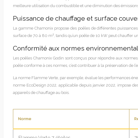
meilleure utilisation du combustible et une diminution des émissio
Puissance de chauffage et surface couve
La gamme Chamonix propose des poêles de différentes puissances pou
surface de 70 à 80 m², tandis qu’un poêle de 10 kW peut chauffer une
Conformité aux normes environnementa
Les poêles Chamonix Godin sont conçus pour répondre aux normes e
poêle conforme à ces normes, c’est contribuer à la préservation de l
La norme Flamme Verte, par exemple, évalue les performances énergé
norme EcoDesign 2022, applicable depuis janvier 2022, impose des e
appareils de chauffage au bois.
Norme
R
Flamme Verte 7 étoiles
7