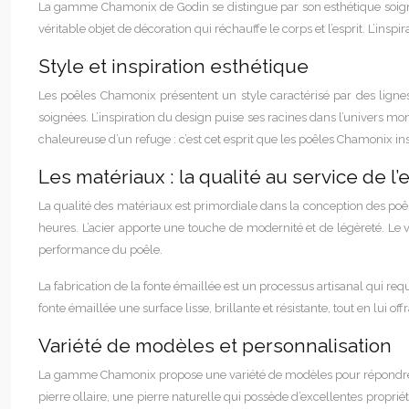
La gamme Chamonix de Godin se distingue par son esthétique soignée 
véritable objet de décoration qui réchauffe le corps et l’esprit. L’in
Style et inspiration esthétique
Les poêles Chamonix présentent un style caractérisé par des lignes
soignées. L’inspiration du design puise ses racines dans l’univers mon
chaleureuse d’un refuge : c’est cet esprit que les poêles Chamonix insu
Les matériaux : la qualité au service de l
La qualité des matériaux est primordiale dans la conception des poê
heures. L’acier apporte une touche de modernité et de légèreté. Le 
performance du poêle.
La fabrication de la fonte émaillée est un processus artisanal qui re
fonte émaillée une surface lisse, brillante et résistante, tout en lui 
Variété de modèles et personnalisation
La gamme Chamonix propose une variété de modèles pour répondre à tous
pierre ollaire, une pierre naturelle qui possède d’excellentes propri